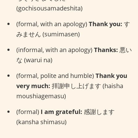
(gochisousamadeshita)
(formal, with an apology)
Thank you:
す
みません (sumimasen)
(informal, with an apology)
Thanks:
悪い
な (warui na)
(formal, polite and humble)
Thank you
very much:
拝謝申し上げます (haisha
moushiagemasu)
(formal)
I am grateful:
感謝します
(kansha shimasu)