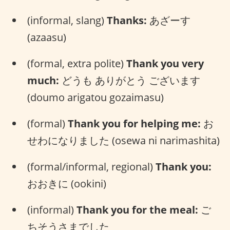
(informal, slang)
Thanks:
あざーす
(azaasu)
(formal, extra polite)
Thank you very
much:
どうも ありがとう ございます
(doumo arigatou gozaimasu)
(formal)
Thank you for helping me:
お
せわになりました (osewa ni narimashita)
(formal/informal, regional)
Thank you:
おおきに (ookini)
(informal)
Thank you for the meal:
ご
ちそうさまでした