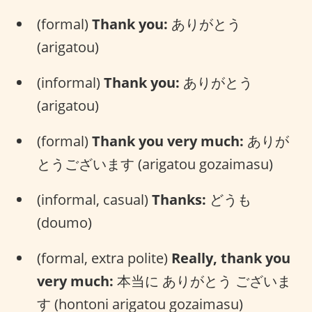
(formal)
Thank you:
ありがとう
(arigatou)
(informal)
Thank you:
ありがとう
(arigatou)
(formal)
Thank you very much:
ありが
とうございます (arigatou gozaimasu)
(informal, casual)
Thanks:
どうも
(doumo)
(formal, extra polite)
Really, thank you
very much:
本当に ありがとう ございま
す (hontoni arigatou gozaimasu)