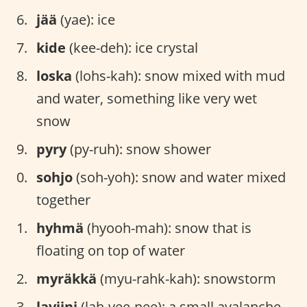
jää
(yae): ice
kide
(kee-deh): ice crystal
loska
(lohs-kah): snow mixed with mud
and water, something like very wet
snow
pyry
(py-ruh): snow shower
sohjo
(soh-yoh): snow and water mixed
together
hyhmä
(hyooh-mah): snow that is
floating on top of water
myräkkä
(myu-rahk-kah): snowstorm
laviini
(lah-vee-nee): a small avalanche