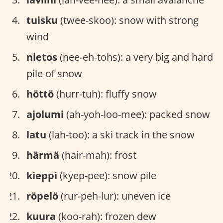
tuisku
(twee-skoo): snow with strong
wind
nietos
(nee-eh-tohs): a very big and hard
pile of snow
höttö
(hurr-tuh): fluffy snow
ajolumi
(ah-yoh-loo-mee): packed snow
latu
(lah-too): a ski track in the snow
härmä
(hair-mah): frost
kieppi
(kyep-pee): snow pile
röpelö
(rur-peh-lur): uneven ice
kuura
(koo-rah): frozen dew