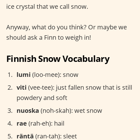
ice crystal that we call snow.
Anyway, what do you think? Or maybe we
should ask a Finn to weigh in!
Finnish Snow Vocabulary
lumi
(loo-mee): snow
viti
(vee-tee): just fallen snow that is still
powdery and soft
nuoska
(noh-skah): wet snow
rae
(rah-eh): hail
räntä
(ran-tah): sleet