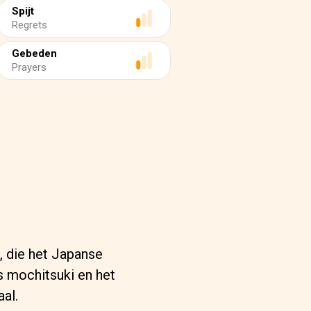
Spijt
Regrets
Gebeden
Prayers
, die het Japanse
s mochitsuki en het
al.