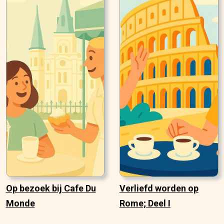
Op bezoek bij Cafe Du
Verliefd worden op
Monde
Rome; Deel I