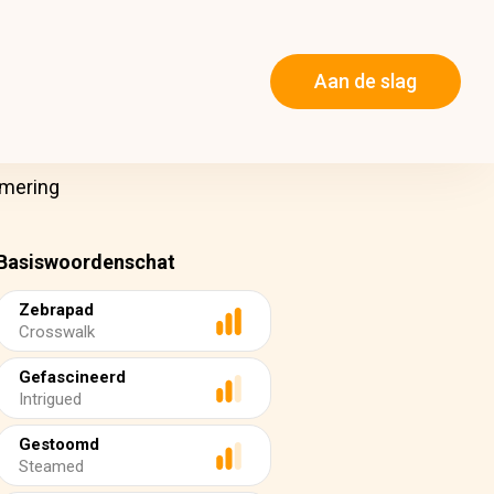
Aan de slag
emering
Basiswoordenschat
Zebrapad
Crosswalk
Gefascineerd
Intrigued
Gestoomd
Steamed