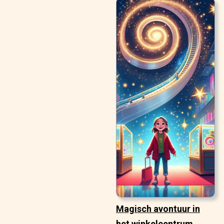
Magisch avontuur in
het winkelcentrum