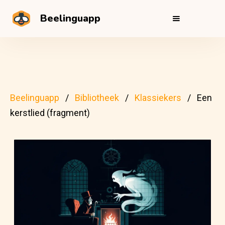
Beelinguapp
Beelinguapp
Bibliotheek
Klassiekers
Een
kerstlied (fragment)