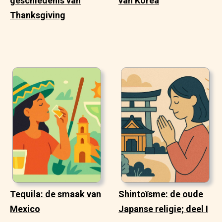
geschiedenis van
van Korea
Thanksgiving
Tequila: de smaak van
Shintoïsme: de oude
Mexico
Japanse religie; deel I