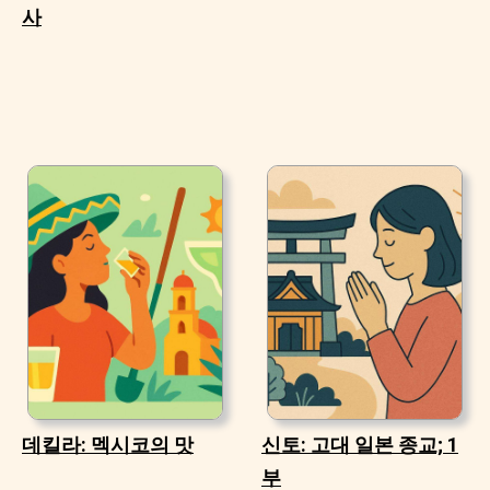
사
데킬라: 멕시코의 맛
신토: 고대 일본 종교; 1
부