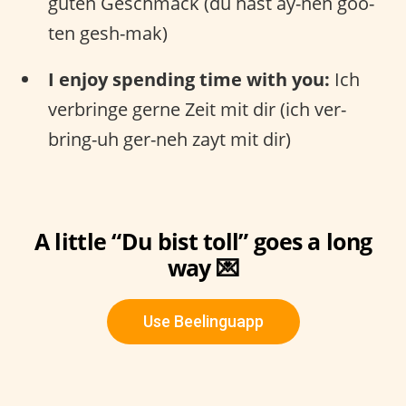
guten Geschmack (du hast ay-nen goo-
ten gesh-mak)
I enjoy spending time with you:
Ich
verbringe gerne Zeit mit dir (ich ver-
bring-uh ger-neh zayt mit dir)
A little “Du bist toll” goes a long
way 💌
Use Beelinguapp