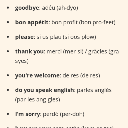
goodbye
: adéu (ah-dyo)
bon appétit
: bon profit (bon pro-feet)
please
: si us plau (si oos plow)
thank you
: merci (mer-si) / gràcies (gra-
syes)
you're welcome
: de res (de res)
do you speak english
: parles anglès
(par-les ang-gles)
I’m sorry
: perdó (per-doh)