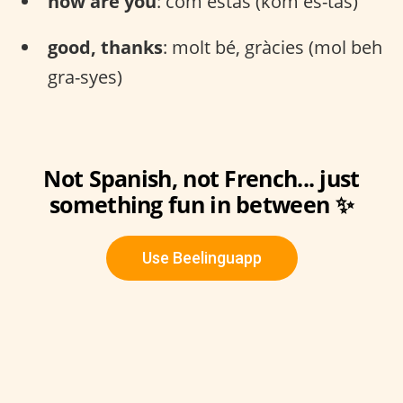
how are you
: com estàs (kom es-tas)
good, thanks
: molt bé, gràcies (mol beh
gra-syes)
Not Spanish, not French... just
something fun in between ✨
Use Beelinguapp