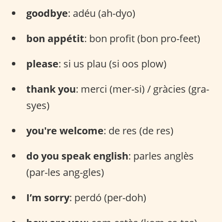
goodbye
: adéu (ah-dyo)
bon appétit
: bon profit (bon pro-feet)
please
: si us plau (si oos plow)
thank you
: merci (mer-si) / gràcies (gra-
syes)
you're welcome
: de res (de res)
do you speak english
: parles anglès
(par-les ang-gles)
I’m sorry
: perdó (per-doh)