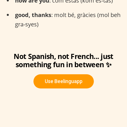
how are you
: com estàs (kom es-tas)
good, thanks
: molt bé, gràcies (mol beh
gra-syes)
Not Spanish, not French... just
something fun in between ✨
Use Beelinguapp