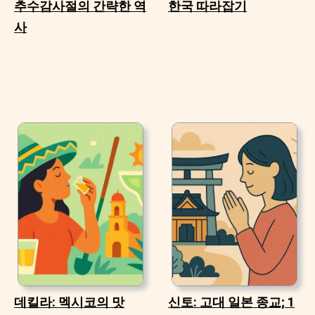
추수감사절의 간략한 역
한국 따라잡기
사
데킬라: 멕시코의 맛
신토: 고대 일본 종교; 1