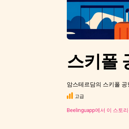
스키폴 
암스테르담의 스키폴 공항
고급
Beelinguapp에서 이 스