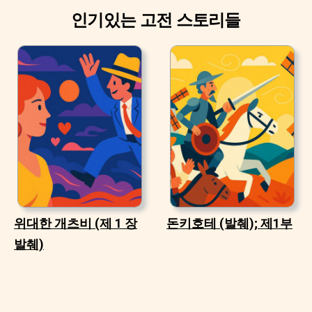
인기있는 고전 스토리들
위대한 개츠비 (제 1 장
돈키호테 (발췌); 제1부
발췌)