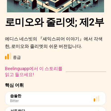
로미오와 줄리엣; 제2부
에디스 네스빗의 『셰익스피어 이야기』에서 각색
한, 로미오와 줄리엣의 쉬운 버전입니다.
중급
Beelinguapp에서 이 스토리를
읽고 들으세요!
핵심 어휘
씁쓸한
Bitter