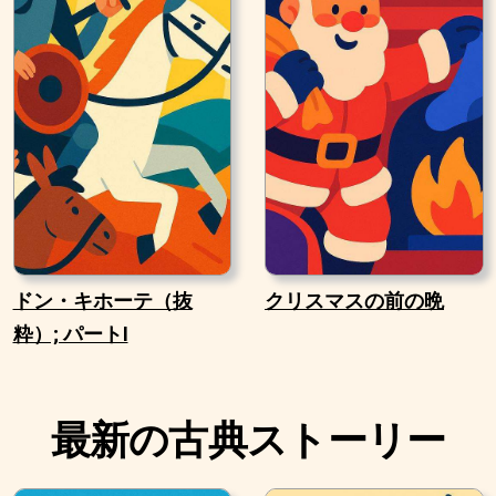
ドン・キホーテ（抜
クリスマスの前の晩
粋）; パートI
最新の古典ストーリー