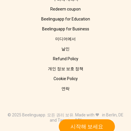
Redeem coupon
Beelinguapp for Education
Beelinguapp for Business
미디어에서
날인
Refund Policy
개인 정보 보호 정책
Cookie Policy
연락
© 2025 Beelinguapp. 모든 권리 보유. Made with 🧡 in Berlin, DE
and Tampico, MX
시작해 보세요