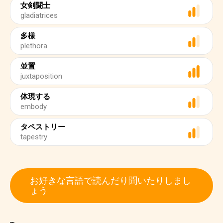
女剣闘士
gladiatrices
多様
plethora
並置
juxtaposition
体現する
embody
タペストリー
tapestry
お好きな言語で読んだり聞いたりしまし
ょう