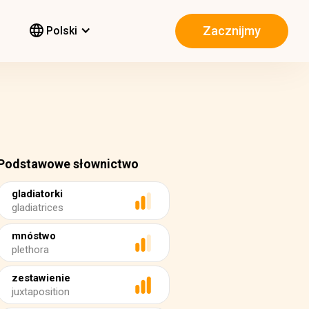
Zacznijmy
Polski
Podstawowe słownictwo
gladiatorki
gladiatrices
mnóstwo
plethora
zestawienie
juxtaposition