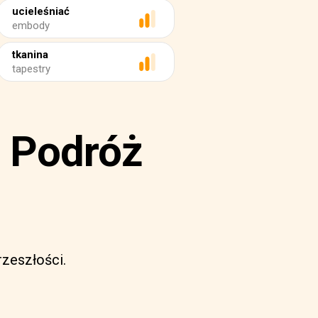
ucieleśniać
embody
tkanina
tapestry
: Podróż
rzeszłości.