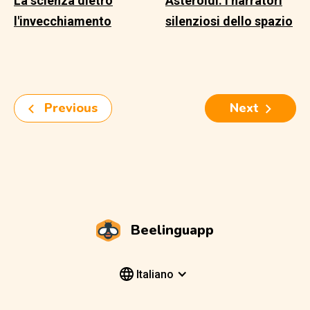
La scienza dietro
Asteroidi: I narratori
l'invecchiamento
silenziosi dello spazio
Previous
Next
Beelinguapp
Italiano