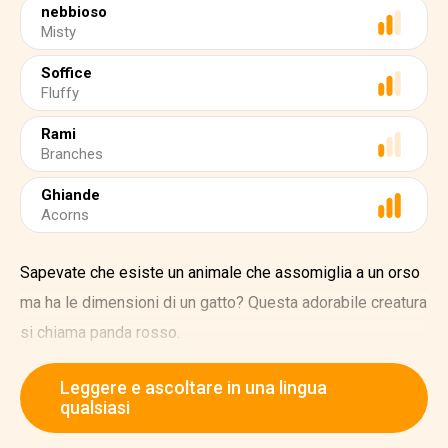
nebbioso
Misty
Soffice
Fluffy
Rami
Branches
Ghiande
Acorns
Sapevate che esiste un animale che assomiglia a un orso
ma ha le dimensioni di un gatto? Questa adorabile creatura
si chiama panda rosso.
I panda rossi vivono in Asia, sulle montagne di Nepal,
Leggere e ascoltare in una lingua
India, Bhutan, Cina e Myanmar. Amano i luoghi freschi e alti,
qualsiasi
perciò vivono sugli alberi nelle foreste nebbiose.