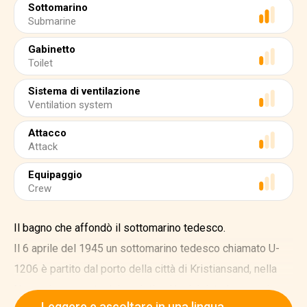
Sottomarino
Submarine
Gabinetto
Toilet
Sistema di ventilazione
Ventilation system
Attacco
Attack
Equipaggio
Crew
Il bagno che affondò il sottomarino tedesco.
Il 6 aprile del 1945 un sottomarino tedesco chiamato U-
1206 è partito dal porto della città di Kristiansand, nella
Norvegia occupata dai nazisti, ed ha iniziato la sua prima
Leggere e ascoltare in una lingua