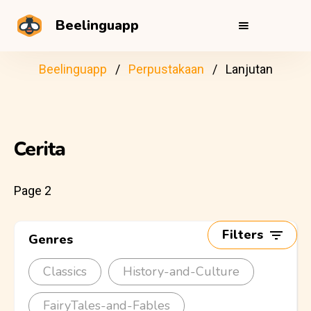
Beelinguapp
Beelinguapp
Perpustakaan
Lanjutan
Cerita
Page 2
Filters
Genres
Classics
History-and-Culture
FairyTales-and-Fables