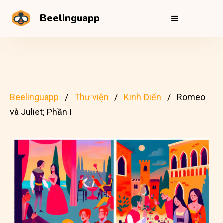
Beelinguapp
Beelinguapp
Thư viện
Kinh Điển
Romeo
và Juliet; Phần I