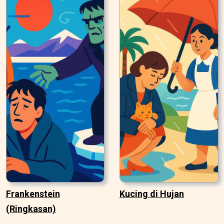
Frankenstein
Kucing di Hujan
(Ringkasan)