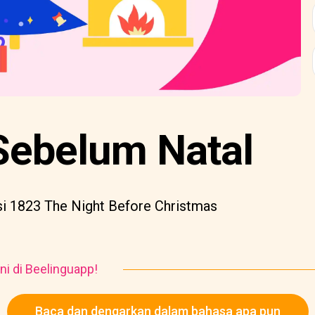
ebelum Natal
isi 1823 The Night Before Christmas
ni di Beelinguapp!
Baca dan dengarkan dalam bahasa apa pun