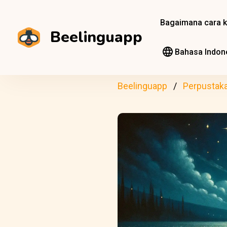
Bagaimana cara k
Beelinguapp
Bahasa Indon
Beelinguapp
Perpustak