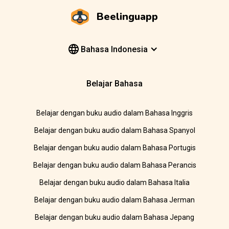
Beelinguapp
Bahasa Indonesia
Belajar Bahasa
Belajar dengan buku audio dalam Bahasa Inggris
Belajar dengan buku audio dalam Bahasa Spanyol
Belajar dengan buku audio dalam Bahasa Portugis
Belajar dengan buku audio dalam Bahasa Perancis
Belajar dengan buku audio dalam Bahasa Italia
Belajar dengan buku audio dalam Bahasa Jerman
Belajar dengan buku audio dalam Bahasa Jepang