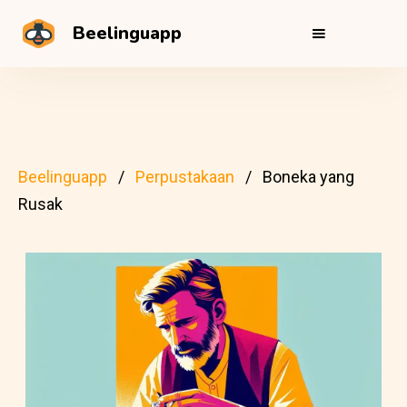
Beelinguapp
Beelinguapp
Perpustakaan
Boneka yang
Rusak