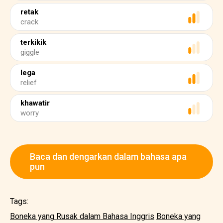
retak
crack
terkikik
giggle
lega
relief
khawatir
worry
Baca dan dengarkan dalam bahasa apa
pun
Tags:
Boneka yang Rusak dalam Bahasa Inggris
Boneka yang