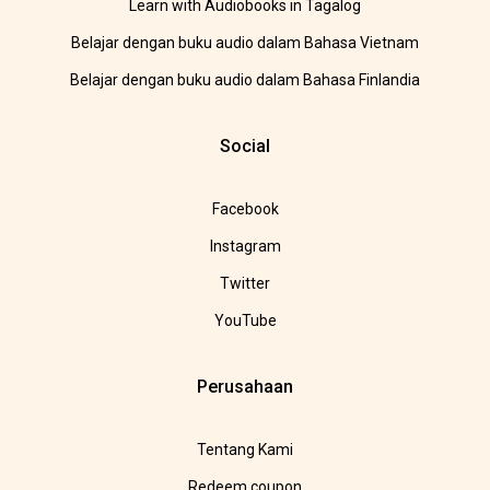
Learn with Audiobooks in Tagalog
Belajar dengan buku audio dalam Bahasa Vietnam
Belajar dengan buku audio dalam Bahasa Finlandia
Social
Facebook
Instagram
Twitter
YouTube
Perusahaan
Tentang Kami
Redeem coupon