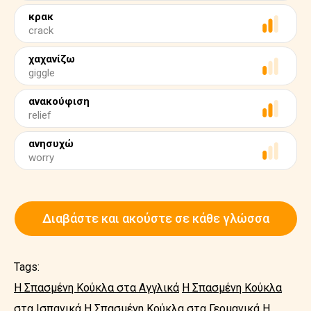
κρακ
crack
χαχανίζω
giggle
ανακούφιση
relief
ανησυχώ
worry
Διαβάστε και ακούστε σε κάθε γλώσσα
Tags:
Η Σπασμένη Κούκλα στα Αγγλικά
Η Σπασμένη Κούκλα
στα Ισπανικά
Η Σπασμένη Κούκλα στα Γερμανικά
Η