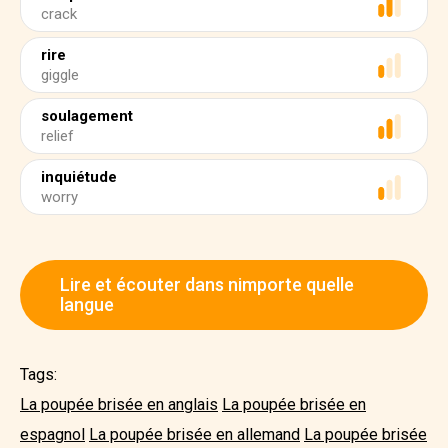
crack
rire
giggle
soulagement
relief
inquiétude
worry
Lire et écouter dans nimporte quelle
langue
Tags:
La poupée brisée en anglais
La poupée brisée en
espagnol
La poupée brisée en allemand
La poupée brisée