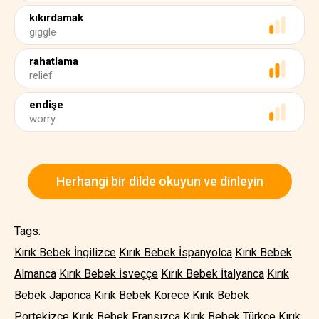
kıkırdamak
giggle
rahatlama
relief
endişe
worry
Herhangi bir dilde okuyun ve dinleyin
Tags:
Kırık Bebek İngilizce
Kırık Bebek İspanyolca
Kırık Bebek
Almanca
Kırık Bebek İsveççe
Kırık Bebek İtalyanca
Kırık
Bebek Japonca
Kırık Bebek Korece
Kırık Bebek
Portekizce
Kırık Bebek Fransızca
Kırık Bebek Türkçe
Kırık