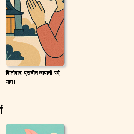
शिंतोवाद: प्राचीन जापानी धर्म;
भाग I
ं