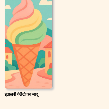
इतालवी गेलैटो का जादू