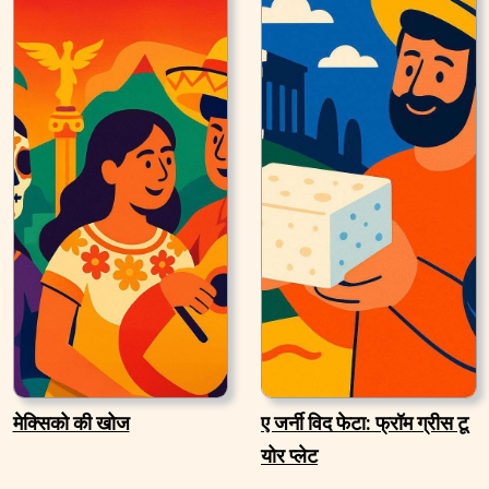
मेक्सिको की खोज
ए जर्नी विद फेटा: फ्रॉम ग्रीस टू
योर प्लेट