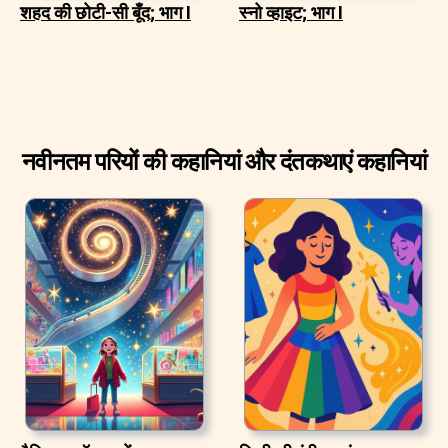
शहद की छोटी-सी बूँद; भाग I
स्नो व्हाइट; भाग I
नवीनतम परियों की कहानियां और दंतकथाएं कहानियां