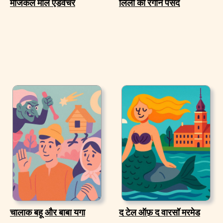
मैजिकल मॉल एडवेंचर
लिली की रंगीन पसंद
चालाक बहू और बाबा यगा
द टेल ऑफ़ द वारसॉ मरमेड