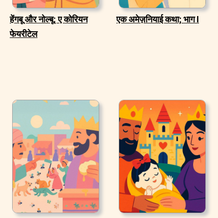
हेंगबू और नोल्बू: ए कोरियन
एक अमेज़नियाई कथा; भाग I
फेयरीटेल