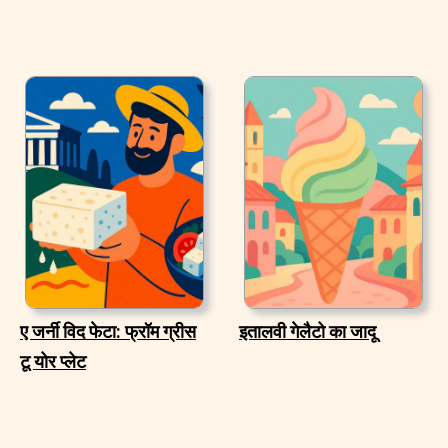
ए जर्नी विद फेटा: फ्रॉम ग्रीस
इतालवी गेलैटो का जादू
टू योर प्लेट