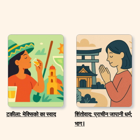
टकीला: मेक्सिको का स्वाद
शिंतोवाद: प्राचीन जापानी धर्म;
भाग I