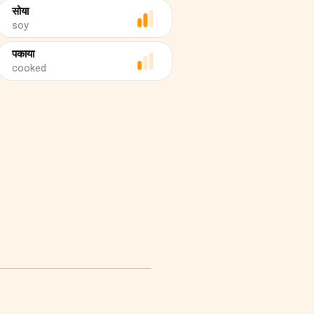
सोया
soy
पकाया
cooked