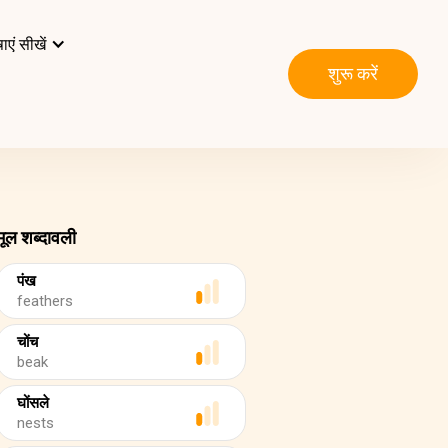
ाएं सीखें
शुरू करें
मूल शब्दावली
पंख
feathers
चोंच
beak
घोंसले
nests