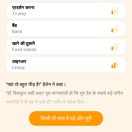
प्रदर्शन करना
To play
बैंड
Band
खाने की दुकानें
Food stands
लाइनअप
Lineup
"यहां तो बहुत भीड़ है!" हेलेन ने कहा।
"हाँ, बिलकुल सही कहा! तुम भाग्यशाली हो कि तुम देश के सबसे बड़े संगीत
समारोहों में से एक में आई हो," स्टीव ने जवाब दिया।
उनके दोस्त पहले से ही उनका इंतज़ार कर रहे थे।
किसी भी भाषा में पढ़ें और सुनें
"हैलो!" हेलेन ने कहा।
"हैलो! मुझे खुशी है कि तुम जल्दी आ गए! हमारे पास मज़े करने के लिए पूरा