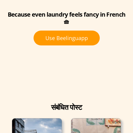
Because even laundry feels fancy in French
🧺
Use Beelinguapp
संबंधित पोस्ट