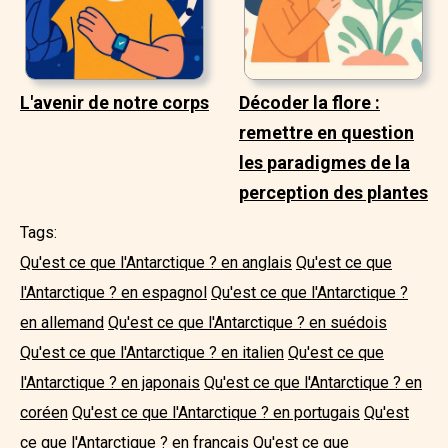
L'avenir de notre corps
Décoder la flore :
remettre en question
les paradigmes de la
perception des plantes
Tags:
Qu'est ce que l'Antarctique ? en anglais
Qu'est ce que
l'Antarctique ? en espagnol
Qu'est ce que l'Antarctique ?
en allemand
Qu'est ce que l'Antarctique ? en suédois
Qu'est ce que l'Antarctique ? en italien
Qu'est ce que
l'Antarctique ? en japonais
Qu'est ce que l'Antarctique ? en
coréen
Qu'est ce que l'Antarctique ? en portugais
Qu'est
ce que l'Antarctique ? en français
Qu'est ce que