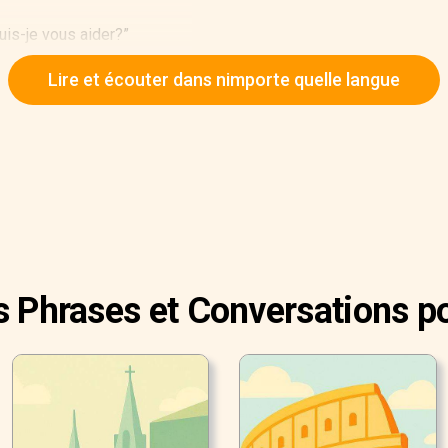
Puis-je vous aider?”
erver une table pour ce soir”.
Lire et écouter dans nimporte quelle langue
e personnes?”
 heure voulez-vous venir?”
ures et demie”.
une table libre à 7:00”.
s Phrases et Conversations p