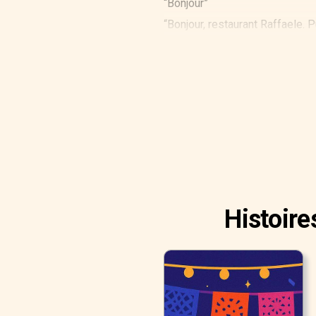
“Bonjour”
“Bonjour, restaurant Raffaele. 
“S’il vous plait, je voudrais rés
“C’est parfait. Pour combien d
“Deux”.
“Laisser moi vérifier. A quelle
“ Entre sept heures et sept he
“ Je pense que nous n’avons auc
Histoire