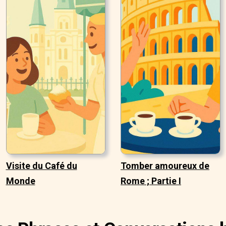
Visite du Café du
Tomber amoureux de
Monde
Rome ; Partie I