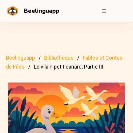
Beelinguapp
Beelinguapp
Bibliothèque
Fables et Contes
de Fées
Le vilain petit canard; Partie III