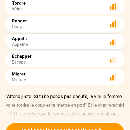
Tordre
Wring
Ronger
Gnaw
Appétit
Appetite
Échapper
Escape
Migrer
Migrate
"Attend juste! Si tu ne ponds pas doeufs, la vieille femme
va te tordre le coup et te mettre en pot!" Et le chat renchéri
: "Hi! hi Jespère que la femme va te cuisiner, ensuite je
pourrai lécher tes os!" Le pauvre petit caneton fut si
Lire et écouter dans nimporte quelle