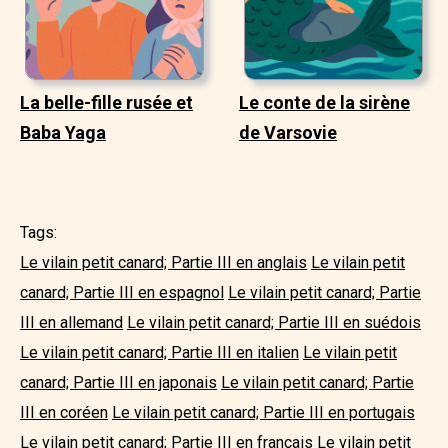
La belle-fille rusée et
Le conte de la sirène
Baba Yaga
de Varsovie
Tags:
Le vilain petit canard; Partie III en anglais
Le vilain petit
canard; Partie III en espagnol
Le vilain petit canard; Partie
III en allemand
Le vilain petit canard; Partie III en suédois
Le vilain petit canard; Partie III en italien
Le vilain petit
canard; Partie III en japonais
Le vilain petit canard; Partie
III en coréen
Le vilain petit canard; Partie III en portugais
Le vilain petit canard; Partie III en français
Le vilain petit