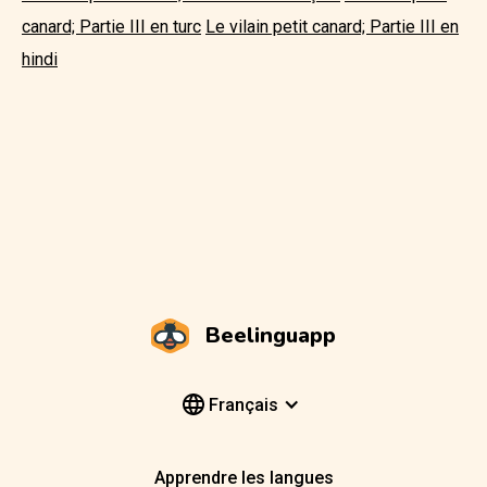
canard; Partie III en turc
Le vilain petit canard; Partie III en
hindi
Beelinguapp
Français
Apprendre les langues