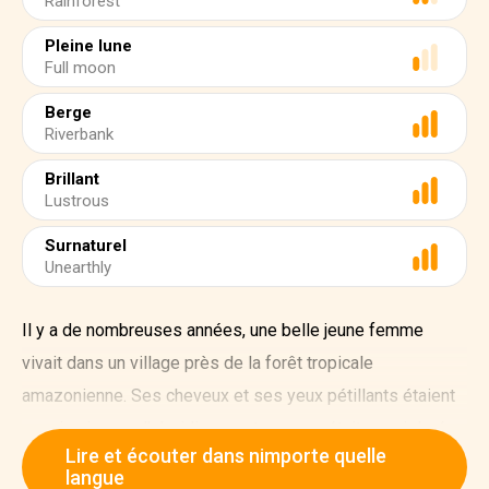
Rainforest
Pleine lune
Full moon
Berge
Riverbank
Brillant
Lustrous
Surnaturel
Unearthly
Il y a de nombreuses années, une belle jeune femme
vivait dans un village près de la forêt tropicale
amazonienne. Ses cheveux et ses yeux pétillants étaient
aussi noirs que l'obsidienne, et sa peau était aussi dorée
Lire et écouter dans nimporte quelle
que le sable. Beaucoup de jeunes hommes voulaient
langue