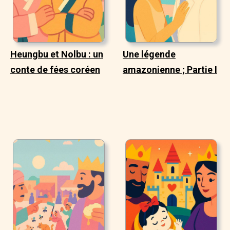
Heungbu et Nolbu : un
Une légende
conte de fées coréen
amazonienne ; Partie I