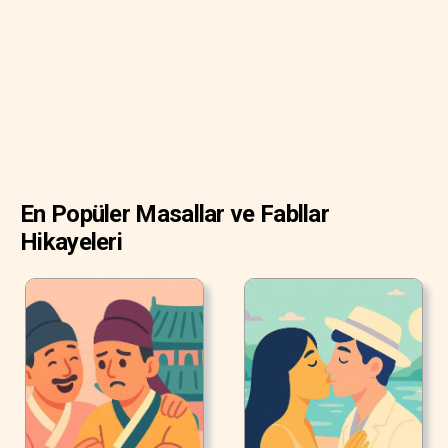
devam ediyordu. "Eğer yumurtlamayacaksan acele et ve
biraz şişmanla!"
"Ah, zavallı ben!" diye inledi artık korkudan ödü kopan
ördek yavrusu. "Önce korkudan öleceğim! Oysa birinin beni
seveceğini ummuştum!"
En Popüler Masallar ve Fabllar
Hikayeleri