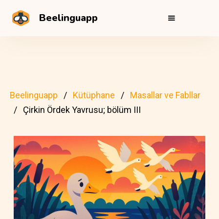
Beelinguapp
Beelinguapp
Kütüphane
Masallar ve Fabllar
Çirkin Ördek Yavrusu; bölüm III