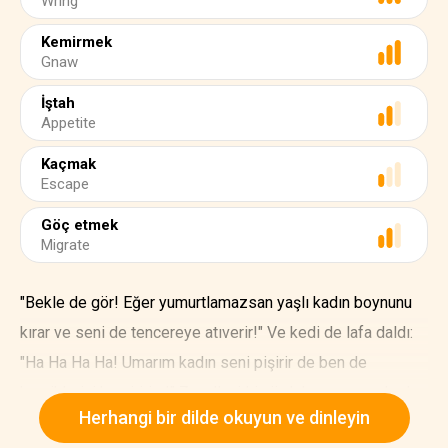
Wring
Kemirmek
Gnaw
İştah
Appetite
Kaçmak
Escape
Göç etmek
Migrate
"Bekle de gör! Eğer yumurtlamazsan yaşlı kadın boynunu
kırar ve seni de tencereye atıverir!" Ve kedi de lafa daldı:
"Ha Ha Ha Ha! Umarım kadın seni pişirir de ben de
kemiklerini kemiririm!" Zavallı çirkin ördek yavrusu o kadar
Herhangi bir dilde okuyun ve dinleyin
korktu ki iştahı kaçtı fakat yaşlı kadın onu beslemeye