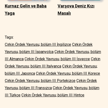
Kurnaz Gelin ve Baba
Varşova Deniz Kızı
Yaga
Masalı
Tags:
Çirkin Ördek Yavrusu; bölüm III İngilizce
Çirkin Ördek
Yavrusu; bölüm III İspanyolca
Çirkin Ördek Yavrusu; bölüm
III Almanca
Çirkin Ördek Yavrusu; bölüm III İsveççe
Çirkin
Ördek Yavrusu; bölüm III İtalyanca
Çirkin Ördek Yavrusu;
bölüm III Japonca
Çirkin Ördek Yavrusu; bölüm III Korece
Çirkin Ördek Yavrusu; bölüm III Portekizce
Çirkin Ördek
Yavrusu; bölüm III Fransızca
Çirkin Ördek Yavrusu; bölüm
III Türkçe
Çirkin Ördek Yavrusu; bölüm III Hintçe