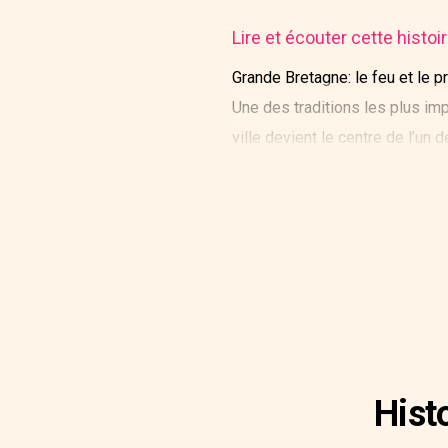
Lire et écouter cette histo
Grande Bretagne: le feu et le p
Une des traditions les plus imp
ville devient le centre de l’u
guisers, portent des barils de 
Hist