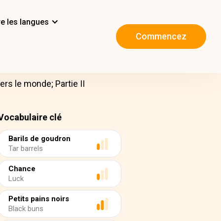
e les langues
Commencez
ers le monde; Partie II
Vocabulaire clé
Barils de goudron
Tar barrels
Chance
Luck
Petits pains noirs
Black buns