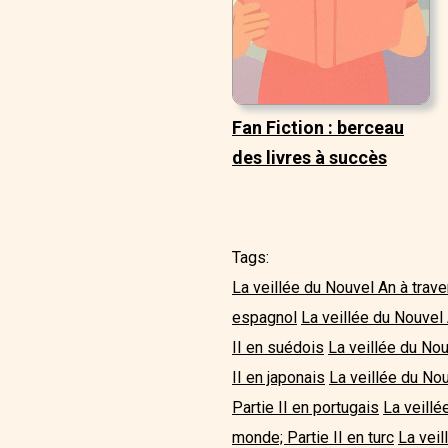
Fan Fiction : berceau
des livres à succès
Tags:
La veillée du Nouvel An à trave
espagnol
La veillée du Nouvel 
II en suédois
La veillée du Nou
II en japonais
La veillée du Nou
Partie II en portugais
La veillé
monde; Partie II en turc
La veil