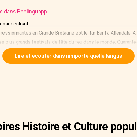
ire dans Beelinguapp!
remier entrant
ressionnantes en Grande Bretagne est le Tar Bar’l à Allendale. A
n des plus grands festivals de fête du feu dans le monde. Quaran
goudron enflammé sur leurs têtes à travers les rues de la ville.
Lire et écouter dans nimporte quelle langue
oires Histoire et Culture popul