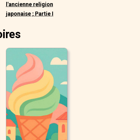
l'ancienne religion
japonaise ; Partie I
oires