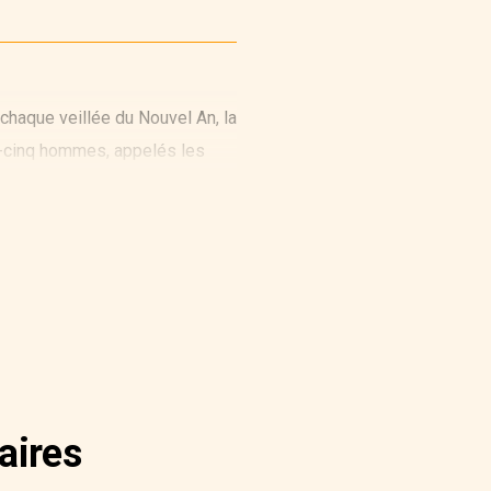
 chaque veillée du Nouvel An, la
te-cinq hommes, appelés les
aires