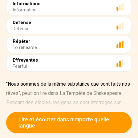
Informations
Information
Défense
Defense
Répéter
To rehearse
Effrayantes
Fearful
"Nous sommes de la même substance que sont faits nos
rêves", peut-on lire dans La Tempête de Shakespeare.
Pendant des siècles, les gens se sont interrogés sur
l'origine et la signification des rêves. Les psychologues et
Lire et écouter dans nimporte quelle
neurologues modernes suggèrent que le rêve est un
langue
moyen pour notre cerveau de traiter les expériences.