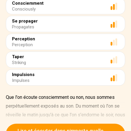
Consciemment
Consciously
Se propager
Propagates
Perception
Perception
Taper
Striking
Impulsions
Impulses
Que l'on écoute consciemment ou non, nous sommes
perpétuellement exposés au son. Du moment où l'on se
réveille le matin jusqu'à ce que l'on s'endorme le soir, nous
entendons des chiens aboyer, des oiseaux chanter et le
Lire et écouter dans nimporte quelle