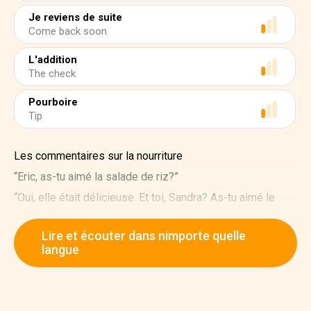
Je reviens de suite
Come back soon
L'addition
The check
Pourboire
Tip
Les commentaires sur la nourriture
“Eric, as-tu aimé la salade de riz?”
“Oui, elle était délicieuse. Et toi, Sandra? As-tu aimé le
bifteck?”
Lire et écouter dans nimporte quelle
“Il était bon, mais un peu trop cuit pour moi.”
langue
“Tu peux le dire au serveur. Ils ont peut-être fait une erreur
à la cuisine. Mon plat était formidable. J’ai vraiment aimé
les spaghettis à l’ail et à l’huile d’olive.”