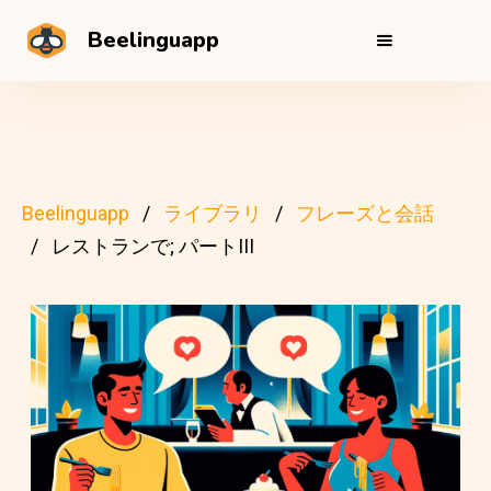
Beelinguapp
Beelinguapp
ライブラリ
フレーズと会話
レストランで; パートIII