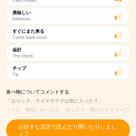
Overcooked
美味しい
Delicious
すぐにまた来る
Come back soon
会計
The check
チップ
Tip
食べ物についてコメントする
「エリック、ライスサラダは気に入った？」
「うん、美味しかったよ。 サンドラ、君はどう？ ビーフ
ステーキは気に入った？」
お好きな言語で読んだり聞いたりしまし
「良かったけど、私には少し焼き過ぎだったわ。」
ょう