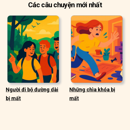
Các câu chuyện mới nhất
Người đi bộ đường dài
Những chìa khóa bị
bị mất
mất