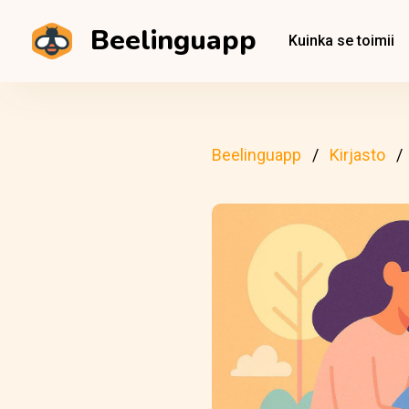
Beelinguapp
Kuinka se toimii
Beelinguapp
Kirjasto