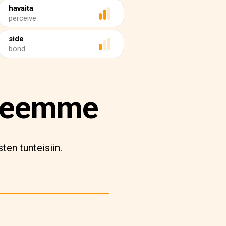
havaita
perceive
side
bond
unteemme
ten tunteisiin.