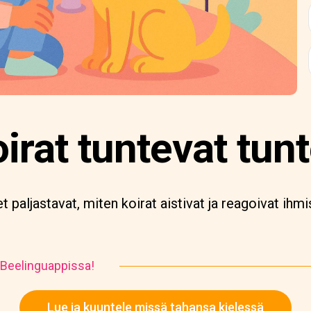
oirat tuntevat t
 paljastavat, miten koirat aistivat ja reagoivat ihmis
 Beelinguappissa!
Lue ja kuuntele missä tahansa kielessä