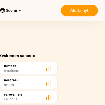
Aloita nyt
Suomi
Keskeinen sanasto
tunteet
emotions
neutraali
neutral
varovainen
cautious