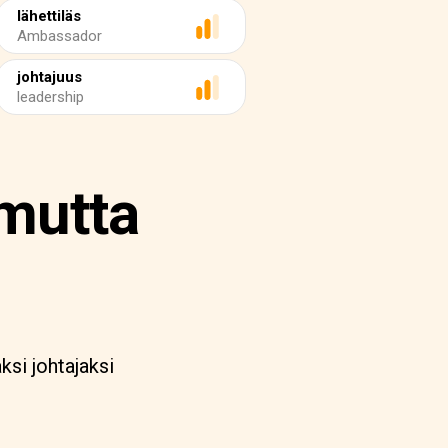
lähettiläs
Ambassador
johtajuus
leadership
mutta
si johtajaksi