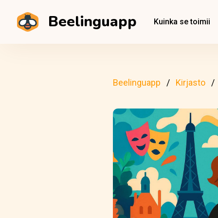
Beelinguapp
Kuinka se toimii
Beelinguapp
Kirjasto