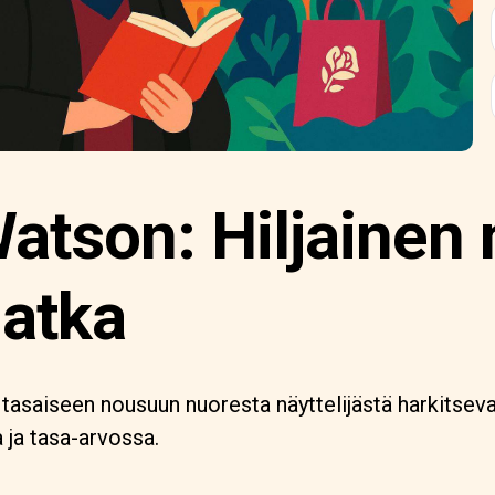
tson: Hiljainen 
atka
saiseen nousuun nuoresta näyttelijästä harkitsevak
ja tasa-arvossa.