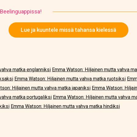
 Beelinguappissa!
Lue ja kuuntele missä tahansa kielessä
vahva matka englanniksi
Emma Watson: Hiljainen mutta vahva ma
ksaksi
Emma Watson: Hiljainen mutta vahva matka ruotsiksi
Emma
on: Hiljainen mutta vahva matka japaniksi
Emma Watson: Hiljai
vahva matka portugaliksi
Emma Watson: Hiljainen mutta vahva ma
kiksi
Emma Watson: Hiljainen mutta vahva matka hindiksi