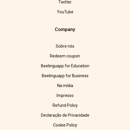
Twitter
YouTube
Company
Sobre nós
Redeem coupon
Beelinguapp for Education
Beelinguapp for Business
Na mídia
Impresso
Refund Policy
Declaração de Privacidade
Cookie Policy