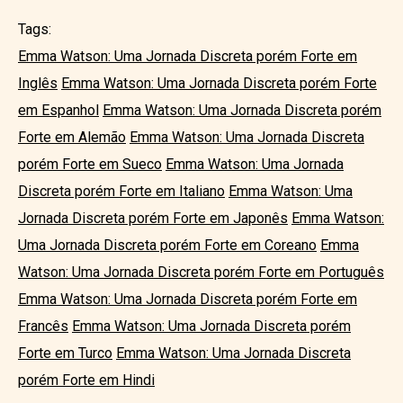
Tags:
Emma Watson: Uma Jornada Discreta porém Forte em
Inglês
Emma Watson: Uma Jornada Discreta porém Forte
em Espanhol
Emma Watson: Uma Jornada Discreta porém
Forte em Alemão
Emma Watson: Uma Jornada Discreta
porém Forte em Sueco
Emma Watson: Uma Jornada
Discreta porém Forte em Italiano
Emma Watson: Uma
Jornada Discreta porém Forte em Japonês
Emma Watson:
Uma Jornada Discreta porém Forte em Coreano
Emma
Watson: Uma Jornada Discreta porém Forte em Português
Emma Watson: Uma Jornada Discreta porém Forte em
Francês
Emma Watson: Uma Jornada Discreta porém
Forte em Turco
Emma Watson: Uma Jornada Discreta
porém Forte em Hindi