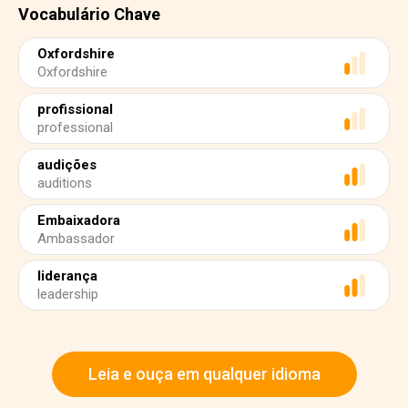
Vocabulário Chave
Oxfordshire
Oxfordshire
profissional
professional
audições
auditions
Embaixadora
Ambassador
liderança
leadership
Leia e ouça em qualquer idioma