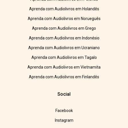
Aprenda com Audiolivros em Holandês
Aprenda com Audiolivros em Norueguês
Aprenda com Audiolivros em Grego
Aprenda com Audiolivros em Indonésio
Aprenda com Audiolivros em Ucraniano
Aprenda com Audiolivros em Tagalo
Aprenda com Audiolivros em Vietnamita
Aprenda com Audiolivros em Finlandês
Social
Facebook
Instagram