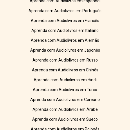
Aprenda com Audiolivros em Espanhol
Aprenda com Audiolivros em Português
Aprenda com Audiolivros em Francês
Aprenda com Audiolivros em Italiano
Aprenda com Audiolivros em Alemão
Aprenda com Audiolivros em Japonês
Aprenda com Audiolivros em Russo
Aprenda com Audiolivros em Chinês
Aprenda com Audiolivros em Hindi
Aprenda com Audiolivros em Turco
Aprenda com Audiolivros em Coreano
Aprenda com Audiolivros em Árabe
Aprenda com Audiolivros em Sueco
Aprenda com Audiolivros em Polonês