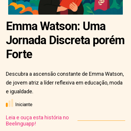
Emma Watson: Uma
Jornada Discreta porém
Forte
Descubra a ascensão constante de Emma Watson,
de jovem atriz a líder reflexiva em educação, moda
e igualdade.
Iniciante
Leia e ouça esta história no
Beelinguapp!