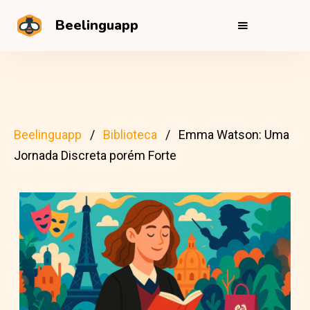
Beelinguapp
Beelinguapp
Biblioteca
Emma Watson: Uma
Jornada Discreta porém Forte