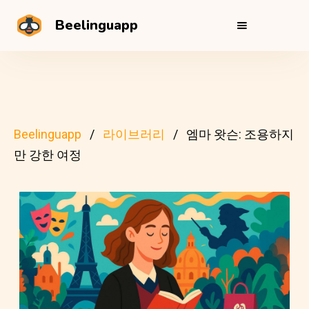
Beelinguapp
Beelinguapp
라이브러리
엠마 왓슨: 조용하지
만 강한 여정