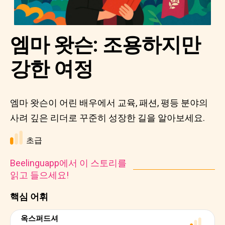
엠마 왓슨: 조용하지만
강한 여정
엠마 왓슨이 어린 배우에서 교육, 패션, 평등 분야의
사려 깊은 리더로 꾸준히 성장한 길을 알아보세요.
초급
Beelinguapp에서 이 스토리를
읽고 들으세요!
핵심 어휘
옥스퍼드셔